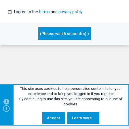
I agree to the
terms
and
privacy policy
.
(Please wait
5
second(s).)
This site uses cookies to help personalise content, tailor your
experience and to keep you logged in if you register.
By continuing to use this site, you are consenting to our use of
classic style
English
cookies.
Help
Contact us
Terms and rules
Privacy policy
Netiquette
Top
Bottom
R
Legal Notice
Accept
Learn more…
S
S